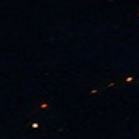
SF6测试设备

油化测试仪器

蓄电池测试仪器

仪器仪表
