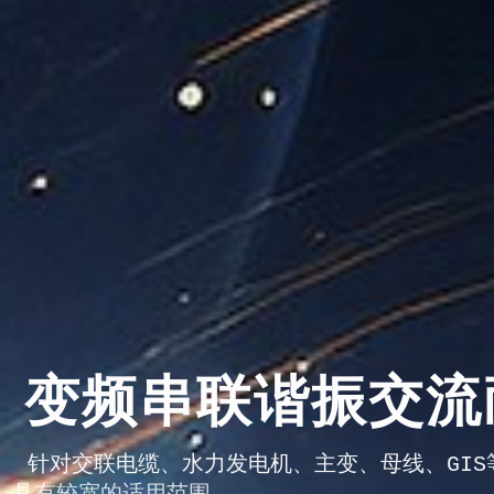
绝缘电阻测试仪
常用于试验室或现场做绝缘测试