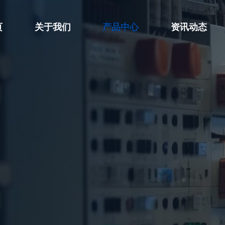
页
关于我们
产品中心
资讯动态
公司简介
高压试验设备
公司新闻



荣誉资质
绝缘及接地设备
行业动态



企业文化
安全工器具试验设备
技术知识



变压器试验设备

开关类试验设备

继保与二次回路测试设备

电能表检定装置

互感器计量试验设备

运行线路试验设备
