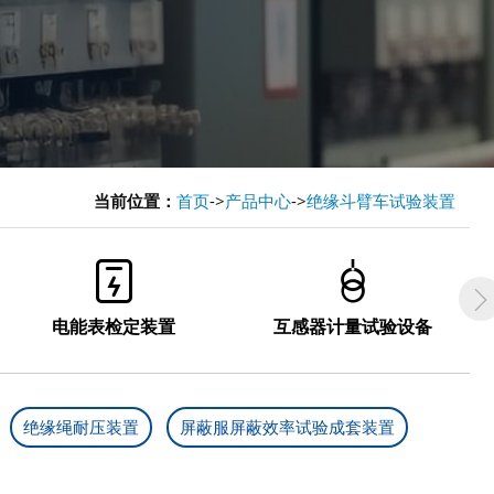
当前位置：
首页
->
产品中心
->
绝缘斗臂车试验装置


电能表检定装置
互感器计量试验设备
绝缘绳耐压装置
屏蔽服屏蔽效率试验成套装置