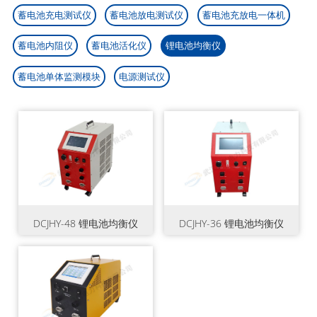
互感器计量试验设备

蓄电池充电测试仪
蓄电池放电测试仪
蓄电池充放电一体机
才招聘

运行线路试验设备

蓄电池内阻仪
蓄电池活化仪
锂电池均衡仪
F6测试设备

蓄电池单体监测模块
电源测试仪
油化测试仪器

蓄电池测试仪器

仪器仪表

DCJHY-48 锂电池均衡仪
DCJHY-36 锂电池均衡仪