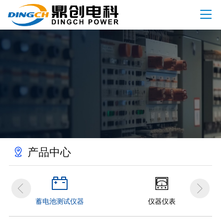

首页
关于我们
司简介

产品中心
誉资质

高压试验设备

资讯动态
业文化

绝缘及接地设备

司新闻

客户案例
安全工器具试验设备

业动态

产品中心

变压器试验设备

服务支持
术知识

开关类试验设备



继保与二次回路测试设备
联系我们

蓄电池测试仪器
仪器仪表
电能表检定装置

系方式
