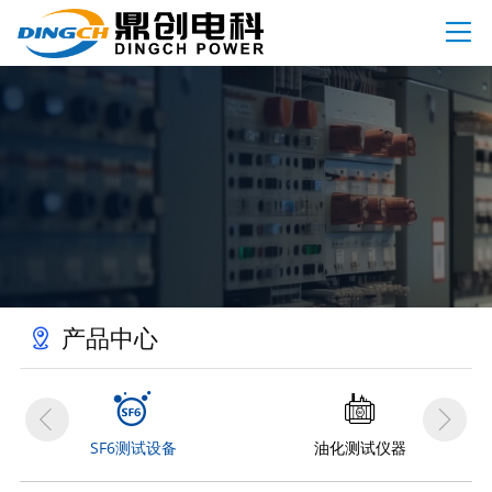

首页
关于我们
司简介

产品中心
誉资质

高压试验设备

资讯动态
业文化

绝缘及接地设备

司新闻

客户案例
安全工器具试验设备

业动态

产品中心

变压器试验设备

服务支持
术知识

开关类试验设备



继保与二次回路测试设备
联系我们

SF6测试设备
油化测试仪器
电能表检定装置

系方式
