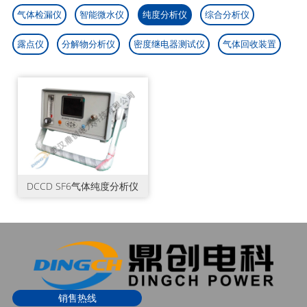
互感器计量试验设备

气体检漏仪
智能微水仪
纯度分析仪
综合分析仪
才招聘

运行线路试验设备

露点仪
分解物分析仪
密度继电器测试仪
气体回收装置
F6测试设备

油化测试仪器

蓄电池测试仪器

仪器仪表

DCCD SF6气体纯度分析仪
销售热线