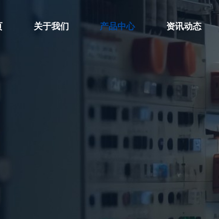
页
关于我们
产品中心
资讯动态
公司简介
高压试验设备
公司新闻



荣誉资质
绝缘及接地设备
行业动态



企业文化
安全工器具试验设备
技术知识



变压器试验设备

开关类试验设备

继保与二次回路测试设备

电能表检定装置

互感器计量试验设备

运行线路试验设备
