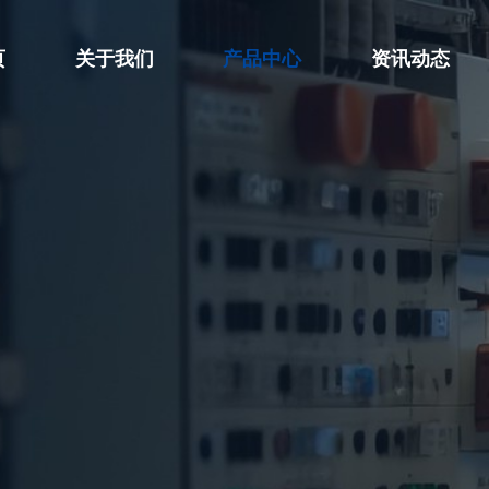
页
关于我们
产品中心
资讯动态
公司简介
高压试验设备
公司新闻



荣誉资质
绝缘及接地设备
行业动态



企业文化
安全工器具试验设备
技术知识



变压器试验设备

开关类试验设备

继保与二次回路测试设备

电能表检定装置

互感器计量试验设备

运行线路试验设备
