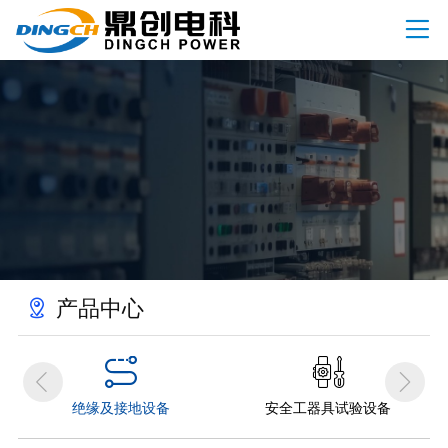

首页
关于我们
司简介

产品中心
誉资质

高压试验设备

资讯动态
业文化

绝缘及接地设备

司新闻

客户案例
安全工器具试验设备

业动态

产品中心

变压器试验设备

服务支持
术知识

开关类试验设备



继保与二次回路测试设备
联系我们

绝缘及接地设备
安全工器具试验设备
电能表检定装置

系方式
