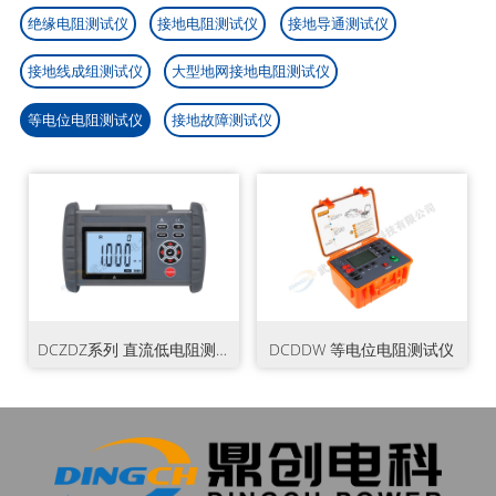
互感器计量试验设备

绝缘电阻测试仪
接地电阻测试仪
接地导通测试仪
才招聘

运行线路试验设备

接地线成组测试仪
大型地网接地电阻测试仪
F6测试设备

等电位电阻测试仪
接地故障测试仪
油化测试仪器

蓄电池测试仪器

仪器仪表

DCZDZ系列 直流低电阻测试仪
DCDDW 等电位电阻测试仪